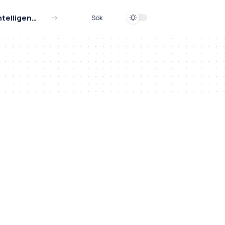
Svenskarna och Artificiell Intelligens (AI) – En Djupdykning i Statistiken
Sök