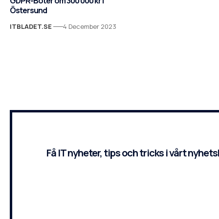
GDPR-Böter om 300 000 kr i
Östersund
ITBLADET.SE
4 December 2023
Få IT nyheter, tips och tricks i vårt nyhet