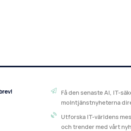
sbrev!
Få den senaste AI, IT-sä
molntjänstnyheterna direk
Utforska IT-världens me
och trender med vårt nyhet