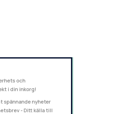
kerhets och
t i din inkorg!
st spännande nyheter
sbrev - Ditt källa till