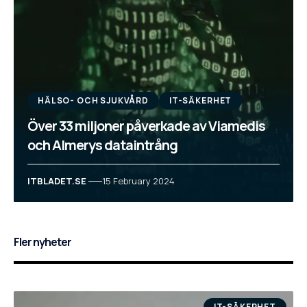
HÄLSO- OCH SJUKVÅRD
IT-SÄKERHET
Över 33 miljoner påverkade av Viamedis
och Almerys dataintrång
ITBLADET.SE
15 February 2024
Fler nyheter
IT-SÄKERHET