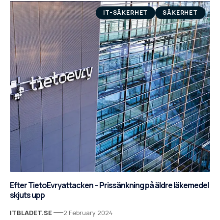
IT-SÄKERHET
SÄKERHET
Efter TietoEvryattacken – Prissänkning på äldre läkemedel
skjuts upp
ITBLADET.SE
2 February 2024