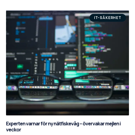
IT-SÄKERHET
Experten varnar för ny nätfiskevåg – övervakar mejlen i
veckor