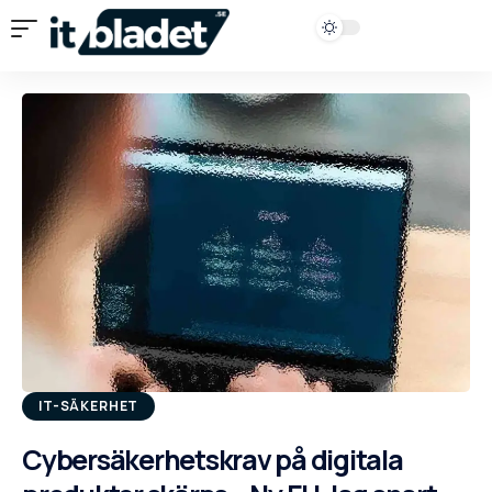
IT-SÄKERHET
Cybersäkerhetskrav på digitala