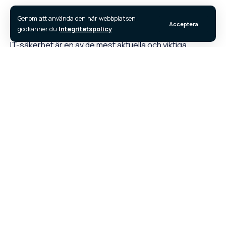
Genom att använda den här webbplatsen
Acceptera
godkänner du
Integritetspolicy
IT-säkerhet är en av de mest aktuella och viktiga
frågorna i dagens digitala värld. Medan tekniken
fortsätter att utvecklas och ge oss nya möjligheter, blir
också hoten alltmer sofistikerade. En av de mest
kontroversiella aspekterna inom IT-säkerhet är
användningen av statliga trojaner. I denna artikel
kommer vi att utforska vad statliga trojaner är, hur de
används och vilka potentiella konsekvenser de kan ha
för vår personliga integritet och säkerhet.
Innehåll
Vad är en statlig trojan?